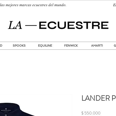
quí las mejores marcas ecuestres del mundo. Envíos
ND
SPOOKS
EQUILINE
FENWICK
AMARTI
G
LANDER P
Precio
$ 550.000