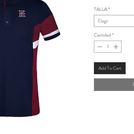
TALLA
*
Elegir
Cantidad
*
Add To Cart