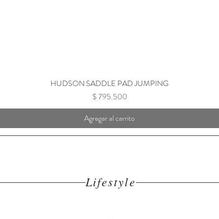
HUDSON SADDLE PAD JUMPING
Precio
$ 795.500
Agregar al carrito
Lifestyle