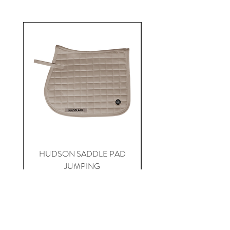
HUDSON SADDLE PAD
HADLEIGH RED 
JUMPING
Precio
$ 795.500
Agregar al carrito