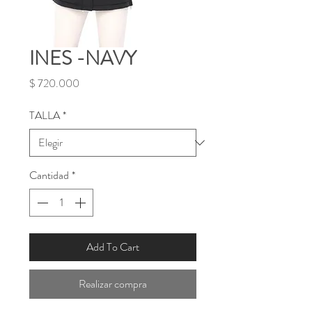
INES -NAVY
Precio
$ 720.000
TALLA
*
Cantidad
*
Add To Cart
Realizar compra