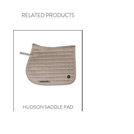
RELATED PRODUCTS
HUDSON SADDLE PAD
HADLEIGH RED 
JUMPING
Precio
$ 795.500