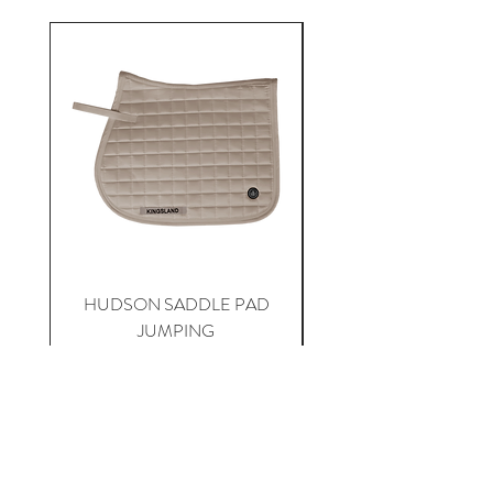
HUDSON SADDLE PAD
HADLEIGH RED 
JUMPING
Precio
$ 795.500
Agregar al carrito