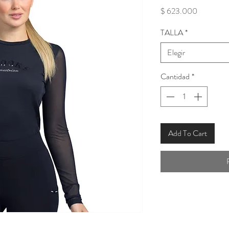
Precio
$ 623.000
TALLA
*
Elegir
Cantidad
*
Add To Cart