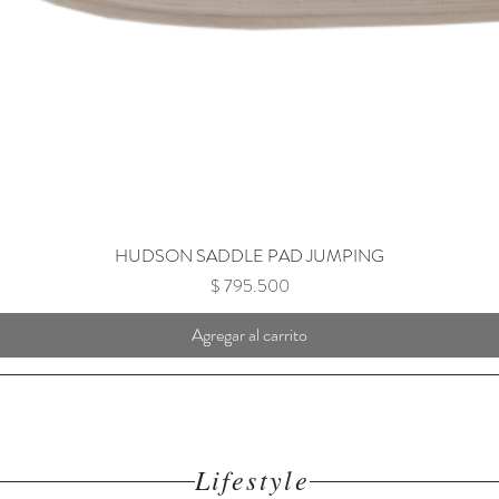
HUDSON SADDLE PAD JUMPING
Precio
$ 795.500
Agregar al carrito
Lifestyle