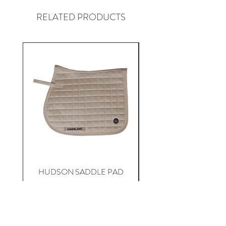
RELATED PRODUCTS
HUDSON SADDLE PAD
HADLEIGH RED 
JUMPING
Precio
$ 795.500
Agregar al carrito