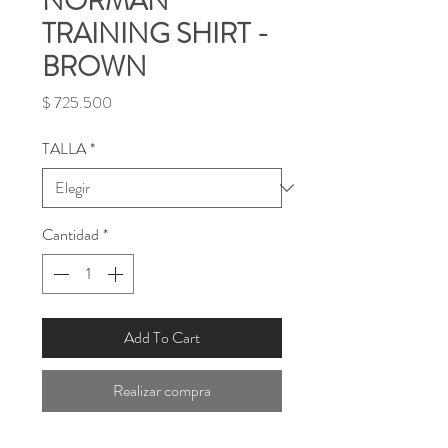
NORMAN
TRAINING SHIRT -
BROWN
Precio
$ 725.500
TALLA
*
Cantidad
*
Add To Cart
Realizar compra