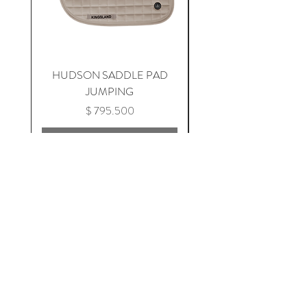
HUDSON SADDLE PAD
HADLEIGH RED 
JUMPING
Precio
$ 795.500
Agregar al carrito
Lifestyle
Suscríbete